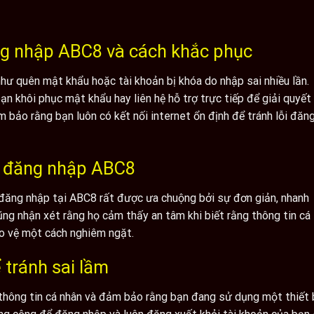
ng nhập ABC8 và cách khắc phục
hư quên mật khẩu hoặc tài khoản bị khóa do nhập sai nhiều lần.
n khôi phục mật khẩu hay liên hệ hỗ trợ trực tiếp để giải quyết
 bảo rằng bạn luôn có kết nối internet ổn định để tránh lỗi đăn
ề đăng nhập ABC8
 đăng nhập tại ABC8 rất được ưa chuộng bởi sự đơn giản, nhanh
ng nhận xét rằng họ cảm thấy an tâm khi biết rằng thông tin cá
ảo vệ một cách nghiêm ngặt.
 tránh sai lầm
 thông tin cá nhân và đảm bảo rằng bạn đang sử dụng một thiết 