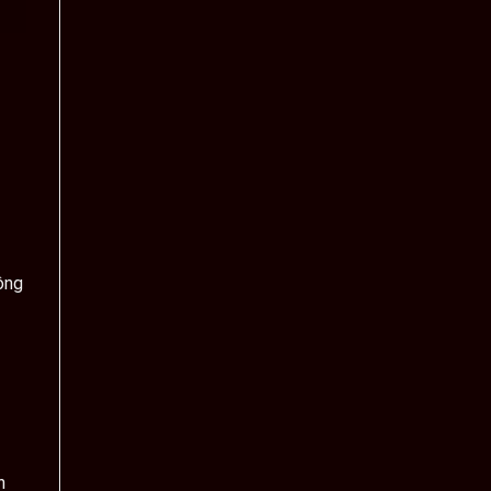
ông
n