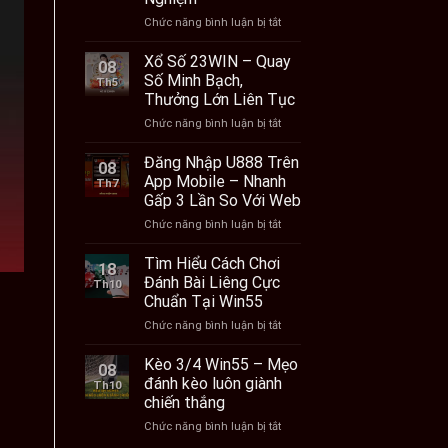
ở
Chức năng bình luận bị tắt
Cách
Chơi
Xổ Số 23WIN – Quay
08
Kèo
Số Minh Bạch,
Th5
Thẻ
Thưởng Lớn Liên Tục
Phạt
ở
Chức năng bình luận bị tắt
GO99
Xổ
–
Số
Hướng
Đăng Nhập U888 Trên
08
23WIN
Dẫn
App Mobile – Nhanh
Th7
–
Theo
Gấp 3 Lần So Với Web
Quay
Dõi
ở
Chức năng bình luận bị tắt
Số
Và
Đăng
Minh
Trải
Nhập
Bạch,
Nghiệm
Tìm Hiểu Cách Chơi
18
U888
Thưởng
Đánh Bài Liêng Cực
Th10
Trên
Lớn
Chuẩn Tại Win55
App
Liên
ở
Chức năng bình luận bị tắt
Mobile
Tục
Tìm
–
Hiểu
Nhanh
Kèo 3/4 Win55 – Mẹo
08
Cách
Gấp
đánh kèo luôn giành
Th10
Chơi
3
chiến thắng
Đánh
Lần
ở
Chức năng bình luận bị tắt
Bài
So
Kèo
Liêng
Với