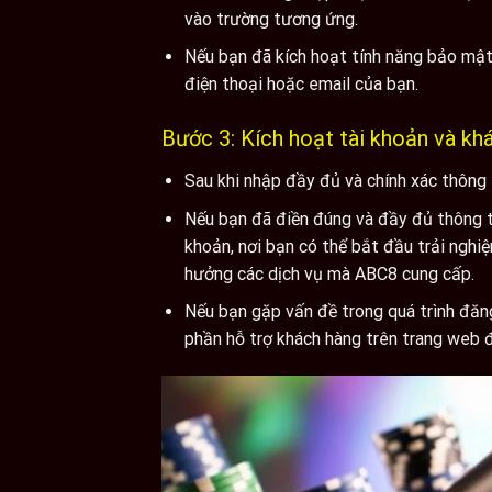
vào trường tương ứng.
Nếu bạn đã kích hoạt tính năng bảo mật
điện thoại hoặc email của bạn.
Bước 3: Kích hoạt tài khoản và k
Sau khi nhập đầy đủ và chính xác thông 
Nếu bạn đã điền đúng và đầy đủ thông t
khoản, nơi bạn có thể bắt đầu trải nghiệ
hưởng các dịch vụ mà ABC8 cung cấp.
Nếu bạn gặp vấn đề trong quá trình đăn
phần hỗ trợ khách hàng trên trang web 