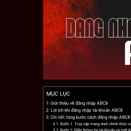
MỤC LỤC
Giới thiệu về đăng nhập ABC8
Lợi ích khi đăng nhập tài khoản ABC8
Chi tiết từng bước cách đăng nhập ABC8
Bước 1: Truy cập trang web chính thức 
Bước 2: Điền thông tin tài khoản và mật 