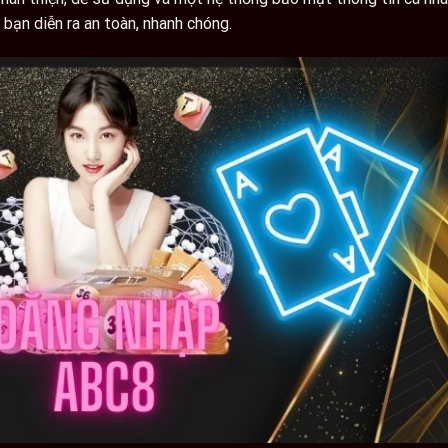
 bạn diễn ra an toàn, nhanh chóng.