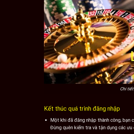
Chi ti
Kết thúc quá trình đăng nhập
Một khi đã đăng nhập thành công, bạn có
Đừng quên kiểm tra và tận dụng các ưu đ