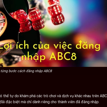
ết từng bước cách đăng nhập ABC8
 thể tự do khám phá các trò chơi và dịch vụ khác nhau trên ABC
ãi đặc biệt mà chỉ dành riêng cho thành viên đã đăng nhập.