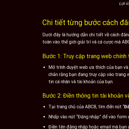
Lợi í
Chi tiết từng bước cách 
Dưới đây là hướng dẫn chi tiết về cách đă
toàn vào thế giới giải trí và cá cược mà AB
Bước 1: Truy cập trang web chính
Mở trình duyệt web ưa thích của bạn và
chắn rằng bạn đang truy cập vào trang 
tin cá nhân và tài khoản của bạn.
Bước 2: Điền thông tin tài khoản 
Tại trang chủ của ABC8, tìm đến nút “
Đă
Nhấp vào nút “Đăng nhập” để vào form 
Điền tên đăng nhập hoặc email mà bạn 