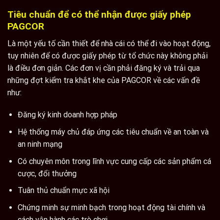
Tiêu chuẩn để có thể nhận được giấy phép
PAGCOR
Là một yếu tố cần thiết để nhà cái có thể đi vào hoạt động,
tuy nhiên để có được giấy phép từ tổ chức này không phải
là điều đơn giản. Các đơn vị cần phải đăng ký và trải qua
những đợt kiểm tra khắt khe của PAGCOR về các vấn đề
như:
Đăng ký kinh doanh hợp pháp
Hệ thống máy chủ đáp ứng các tiêu chuẩn về an toàn và
an ninh mạng
Có chuyên môn trong lĩnh vực cung cấp các sản phẩm cá
cược, đổi thưởng
Tuân thủ chuẩn mực xã hội
Chứng minh sự minh bạch trong hoạt động tài chính và
cách vận hành các trò chơi