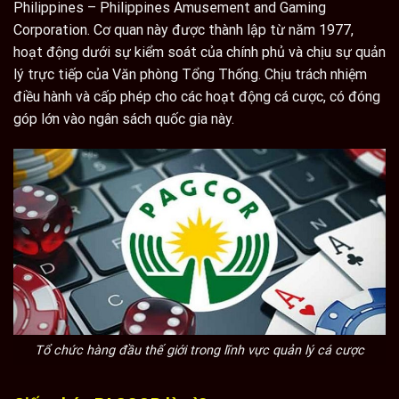
Philippines – Philippines Amusement and Gaming
Corporation. Cơ quan này được thành lập từ năm 1977,
hoạt động dưới sự kiểm soát của chính phủ và chịu sự quản
lý trực tiếp của Văn phòng Tổng Thống. Chịu trách nhiệm
điều hành và cấp phép cho các hoạt động cá cược, có đóng
góp lớn vào ngân sách quốc gia này.
Tổ chức hàng đầu thế giới trong lĩnh vực quản lý cá cược