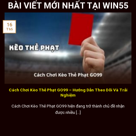
BÀI VIẾT MỚI NHẤT TẠI WIN55
16
Th5
Cách Chơi Kèo Thẻ Phạt GO99 – Hướng Dẫn Theo Dõi Và Trải
Nghiệm
Cách Chơi Kèo Thẻ Phạt GO99 hiện đang trở thành chủ đề nhận
được nhiều [...]