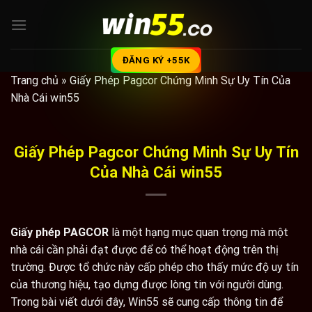
Skip
to
content
ĐĂNG KÝ +55K
Trang chủ
»
Giấy Phép Pagcor Chứng Minh Sự Uy Tín Của
Nhà Cái win55
Giấy Phép Pagcor Chứng Minh Sự Uy Tín
Của Nhà Cái win55
Giấy phép PAGCOR
là một hạng mục quan trọng mà một
nhà cái cần phải đạt được để có thể hoạt động trên thị
trường. Được tổ chức này cấp phép cho thấy mức độ uy tín
của thương hiệu, tạo dựng được lòng tin với người dùng.
Trong bài viết dưới đây,
Win55 sẽ cung cấp thông tin đ
ể