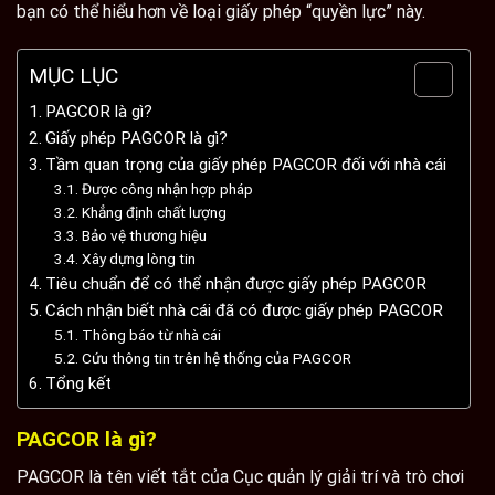
bạn có thể hiểu hơn về loại giấy phép “quyền lực” này.
MỤC LỤC
PAGCOR là gì?
Giấy phép PAGCOR là gì?
Tầm quan trọng của giấy phép PAGCOR đối với nhà cái
Được công nhận hợp pháp
Khẳng định chất lượng
Bảo vệ thương hiệu
Xây dựng lòng tin
Tiêu chuẩn để có thể nhận được giấy phép PAGCOR
Cách nhận biết nhà cái đã có được giấy phép PAGCOR
Thông báo từ nhà cái
Cứu thông tin trên hệ thống của PAGCOR
Tổng kết
PAGCOR là gì?
PAGCOR là tên viết tắt của Cục quản lý giải trí và trò chơi