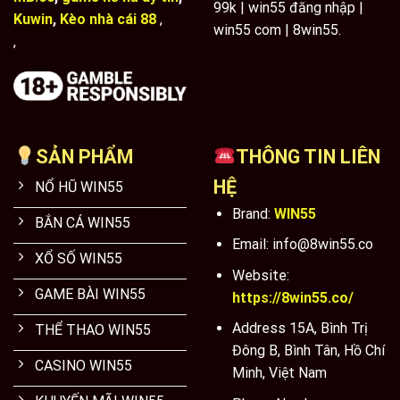
99k | win55 đăng nhập |
Kuwin
,
Kèo nhà cái 88
,
win55 com | 8win55.
,
SẢN PHẨM
THÔNG TIN LIÊN
HỆ
NỔ HŨ WIN55
Brand:
WIN55
BẮN CÁ WIN55
Email:
info@8win55.co
XỔ SỐ WIN55
Website:
GAME BÀI WIN55
https://8win55.co/
Address 15A, Bình Trị
THỂ THAO WIN55
Đông B, Bình Tân, Hồ Chí
CASINO WIN55
Minh, Việt Nam