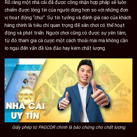
Rõ ràng một nhà cái đã được công nhận hợp pháp sẽ luôn
chiếm được lòng tin của người dùng hơn so với những đơn
vị hoạt động “chui”. Sự tin tưởng và đánh giá cao của khách
hàng chính là tiêu chí quan trọng để sân chơi có thể hoạt
động và phát triển. Người chơi cũng có được sự yên tâm,
từ đó tham gia cá cược một cách thoải mái mà không cần
lo ngại đến vấn đề lừa đảo hay kém chất lượng.
Giấy phép từ PAGCOR chính là bảo chứng cho chất lượng