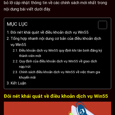
bỏ lỡ cập nhật thông tin về các chính sách mới nhất trong
nội dung bài viết dưới đây.
MỤC LỤC
Đôi nét khái quát về điều khoản dịch vụ Win55
Tổng hợp nhanh nội dung cơ bản của điều khoản dịch
vụ Win55
Điều khoản dịch vụ Win55 quy định khi tân binh đăng ký
thành viên mới
Quy định của điều khoản dịch vụ Win55 về giao dịch
nạp/rút
Chính sách điều khoản dịch vụ Win55 về việc tham gia
khuyến mãi
Kết Luận
Đôi nét khái quát về điều khoản dịch vụ Win55