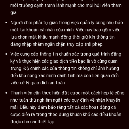
môi trường cạnh tranh lành mạnh cho mọi hội viên tham
gia.
Người chơi phải tự giác trong việc quản lý cũng như bảo
mật tài khoản cá nhân của mình. Việc này bao gồm việc
lựa chọn mật khẩu mạnh đồng thời giữ kín thông tin
đăng nhập nhằm ngăn chặn truy cập trái phép.
Việc cung cấp thông tin chuẩn xác trong quá trình đăng
ký và thực hiện các giao dịch tiền bạc là vô cùng quan
trọng. Độ chính xác của thông tin không chỉ ảnh hưởng
đến khả năng xác minh danh tính mà còn liên quan đến
việc xử lý giao dịch an toàn.
Thành viên cần thực hiện đặt cược một cách hợp lệ cũng
như tuân thủ nghiêm ngặt các quy định về nhận khuyến
mãi. Điều này đảm bảo rằng tất cả các hoạt động cá
cược diễn ra trong theo đúng khuôn khổ các điều khoản
được nhà cái thiết lập.