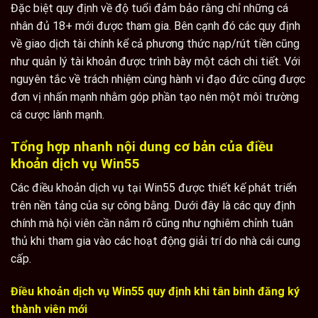
Đặc biệt quy định về độ tuổi đảm bảo rằng chỉ những cá
nhân đủ 18+ mới được tham gia. Bên cạnh đó các quy định
về giao dịch tài chính kể cả phương thức nạp/rút tiền cũng
như quản lý tài khoản được trình bày một cách chi tiết. Với
nguyên tắc về trách nhiệm cùng hành vi đạo đức cũng được
đơn vị nhấn mạnh nhằm góp phần tạo nên một môi trường
cá cược lành mạnh.
Tổng hợp nhanh nội dung cơ bản của điều
khoản dịch vụ Win55
Các điều khoản dịch vụ tại Win55 được thiết kế phát triển
trên nền tảng của sự công bằng. Dưới đây là các quy định
chính mà hội viên cần nắm rõ cũng như nghiêm chỉnh tuân
thủ khi tham gia vào các hoạt động giải trí do nhà cái cung
cấp.
Điều khoản dịch vụ Win55 quy định khi tân binh đăng ký
thành viên mới