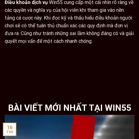
Điều khoản dịch vụ
Win55 cung cấp một cái nhìn rõ ràng về
các quyền và nghĩa vụ của hội viên khi tham gia vào nền
tảng cá cược này. Khi đọc kỹ và thấu hiểu điều khoản người
chơi sẽ có thể tuân thủ chuẩn xác các quy định mà đơn vị
đưa ra. Cũng như tránh những sai lầm không đáng có và giải
quyết mọi vấn để một cách nhanh chóng.
BÀI VIẾT MỚI NHẤT TẠI WIN55
16
Th5