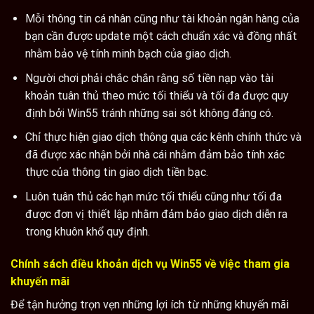
Mỗi thông tin cá nhân cũng như tài khoản ngân hàng của
bạn cần được update một cách chuẩn xác và đồng nhất
nhằm bảo vệ tính minh bạch của giao dịch.
Người chơi phải chắc chắn rằng số tiền nạp vào tài
khoản tuân thủ theo mức tối thiểu và tối đa được quy
định bởi Win55 tránh những sai sót không đáng có.
Chỉ thực hiện giao dịch thông qua các kênh chính thức và
đã được xác nhận bởi nhà cái nhằm đảm bảo tính xác
thực của thông tin giao dịch tiền bạc.
Luôn tuân thủ các hạn mức tối thiểu cũng như tối đa
được đơn vị thiết lập nhằm đảm bảo giao dịch diễn ra
trong khuôn khổ quy định.
Chính sách điều khoản dịch vụ Win55 về việc tham gia
khuyến mãi
Để tận hưởng trọn vẹn những lợi ích từ những khuyến mãi