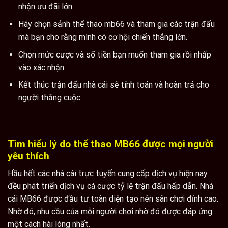
nhận ưu đãi lớn.
Hãy chọn sảnh thể thao mb66 và tham gia các trận đấu
mà bạn cho rằng mình có cơ hội chiến thắng lớn.
Chọn mức cược và số tiền bạn muốn tham gia rồi nhấp
vào xác nhận.
Kết thúc trận đấu nhà cái sẽ tính toán và hoàn trả cho
người thắng cuộc.
Tìm hiểu lý do thể thao MB66 được mọi người
yêu thích
Hầu hết các nhà cái trực tuyến cung cấp dịch vụ hiện nay
đều phát triển dịch vụ cá cược tỷ lệ trận đấu hấp dẫn. Nhà
cái MB66 được đầu tư toàn diện tạo nên sân chơi đỉnh cao.
Nhờ đó, nhu cầu của mỗi người chơi nhờ đó được đáp ứng
một cách hài lòng nhất.