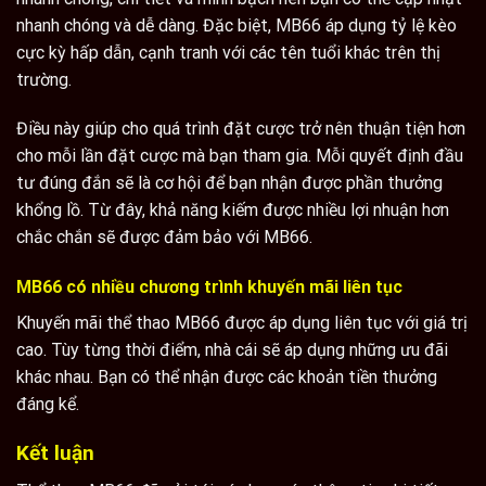
nhanh chóng và dễ dàng. Đặc biệt, MB66 áp dụng tỷ lệ kèo
cực kỳ hấp dẫn, cạnh tranh với các tên tuổi khác trên thị
trường.
Điều này giúp cho quá trình đặt cược trở nên thuận tiện hơn
cho mỗi lần đặt cược mà bạn tham gia. Mỗi quyết định đầu
tư đúng đắn sẽ là cơ hội để bạn nhận được phần thưởng
khổng lồ. Từ đây, khả năng kiếm được nhiều lợi nhuận hơn
chắc chắn sẽ được đảm bảo với MB66.
MB66 có nhiều chương trình khuyến mãi liên tục
Khuyến mãi thể thao MB66 được áp dụng liên tục với giá trị
cao. Tùy từng thời điểm, nhà cái sẽ áp dụng những ưu đãi
khác nhau. Bạn có thể nhận được các khoản tiền thưởng
đáng kể.
Kết luận