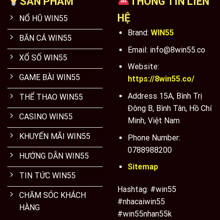
SẢN PHẨM
THÔNG TIN LIÊN
HỆ
NỔ HŨ WIN55
Brand:
WIN55
BẮN CÁ WIN55
Email:
info@8win55.co
XỔ SỐ WIN55
Website:
GAME BÀI WIN55
https://8win55.co/
Address 15A, Bình Trị
THỂ THAO WIN55
Đông B, Bình Tân, Hồ Chí
CASINO WIN55
Minh, Việt Nam
KHUYẾN MÃI WIN55
Phone Number:
0788988200
HƯỚNG DẪN WIN55
Sitemap
TIN TỨC WIN55
Hashtag: #win55
CHĂM SÓC KHÁCH
#nhacaiwin55
HÀNG
#win55nhan55k