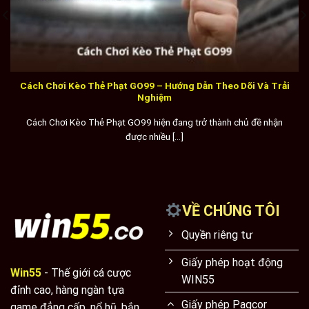
Cách Chơi Kèo Thẻ Phạt GO99 – Hướng Dẫn Theo Dõi Và Trải
Nghiệm
Cách Chơi Kèo Thẻ Phạt GO99 hiện đang trở thành chủ đề nhận
được nhiều [...]
VỀ CHÚNG TÔI
Quyền riêng tư
Giấy phép hoạt động
Win55
- Thế giới cá cược
WIN55
đỉnh cao, hàng ngàn tựa
Giấy phép Pagcor
game đẳng cấp, nổ hũ, bắn