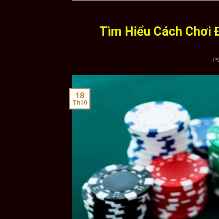
Tìm Hiểu Cách Chơi 
P
18
Th10