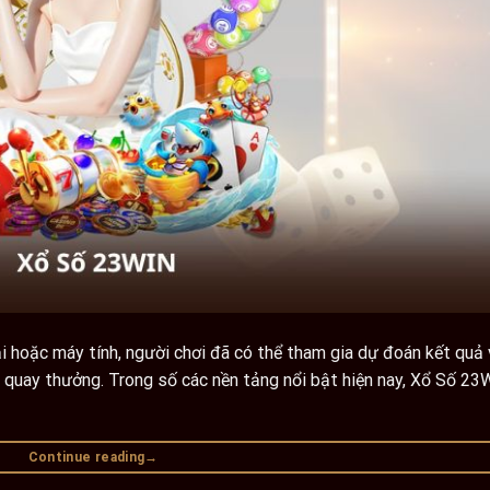
ại hoặc máy tính, người chơi đã có thể tham gia dự đoán kết quả 
ỳ quay thưởng. Trong số các nền tảng nổi bật hiện nay, Xổ Số 23
→
Continue reading