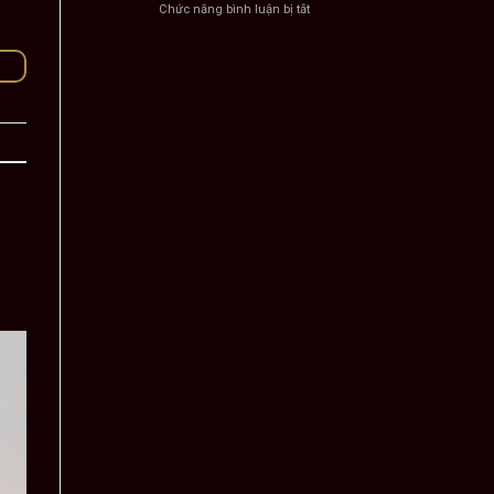
ở
Chức năng bình luận bị tắt
Bài
So
Kèo
Liêng
Với
3/4
Cực
Web
Win55
Chuẩn
–
Tại
Mẹo
Win55
đánh
kèo
luôn
giành
chiến
thắng