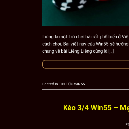
Liêng là một trò chơi bài rất phổ biến ở Vi
cách chơi. Bài viết này của Win55 sẽ hướng 
chung về bài Liêng Liêng cũng là […]
Posted in
TIN TỨC WIN55
Kèo 3/4 Win55 – Mẹ
P