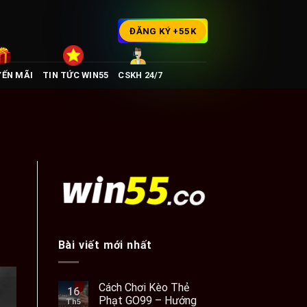
ĐĂNG KÝ +55K
ẾN MÃI
TIN TỨC WIN55
CSKH 24/7
Bài viết mới nhất
Cách Chơi Kèo Thẻ
16
Phạt GO99 – Hướng
Th5