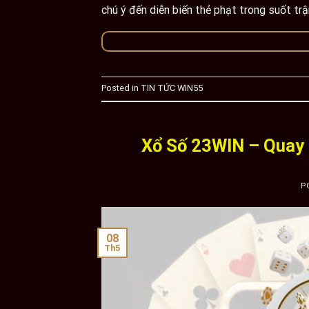
chú ý đến diễn biến thẻ phạt trong suốt trậ
Posted in
TIN TỨC WIN55
Xổ Số 23WIN – Quay 
P
08
Th5