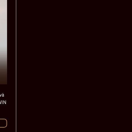
và
WIN